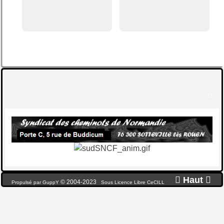


Haut

© 2004-2023
Propulsé par GuppY
Sous Licence Libre CeCILL