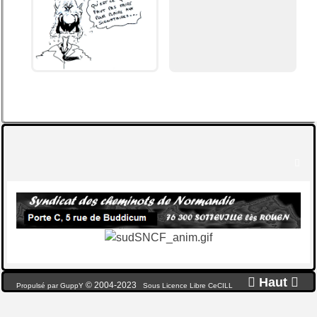


Haut

© 2004-2023
Propulsé par GuppY
Sous Licence Libre CeCILL