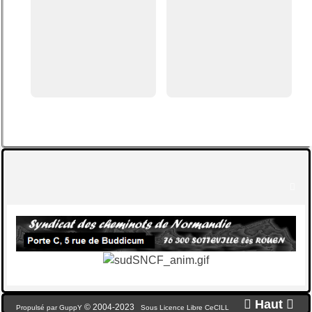


Haut

© 2004-2023
Propulsé par GuppY
Sous Licence Libre CeCILL