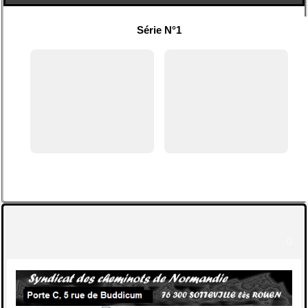
Série N°1
