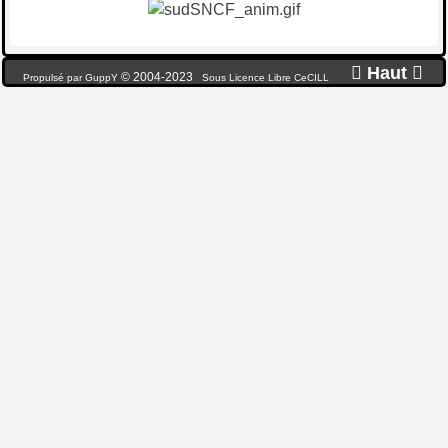

Haut

© 2004-2023
Propulsé par GuppY
Sous Licence Libre CeCILL