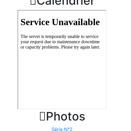

Calendrier

Photos
Série N°2