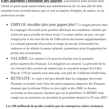
Elles appellent l'ensemble des salariés
à poursuivre leurs actions dans
l'unité en participant massivement aux manifestations du 1er mai afin de faire
entendre leurs revendications, que ce soit en matière d'emploi, de salaire, ou de
protection sociale.
EMPLOI: travailler plus pour gagner plus?
Ce slogan présent dans
la campagne électorale peut paraître alléchant aux nombreux salariés qui
n'arrivent pas à joindre les deux bouts. Ce serait oublier un peu vite que
l'employeur et lui seul décide de l'affectation des heures supplémentaires.
La volonté patronale d'accroître le temps de travail, d'intensifier les
cadences et de réduire la masse salariale, permettant ainsi d'augmenter les
profits des actionnaires.
SALAIRE:
Les salaires et le pouvoir d'achat sont la première
préoccupation des Français. Les inégalités se creusent. La précarité de la
vie s'étend à des couches de salariés qui se croyaient jusque-là à l'abri.
Plus de 15% de salariés sont smicards, soit près de 3 millions d'individus.
RETRAITE:
Le sujet a été peu abordé dans la campagne électorale.
Pourtant, la retraite reste l'une des préoccupations majeures des Français,
d'autant que la réforme Fillon n'a rien réglé et dès 2008, le dossier
reviendra en discussions. Sachant que sur la pénibilité, le MEDEF reste
campé sur ses positions en attendant la prochaine réunion le 05 juin 2007.
Les 100 milliards de profits réalisés par les entreprises côtées en bourse