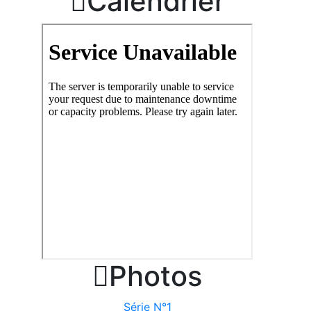

Calendrier

Photos
Série N°1