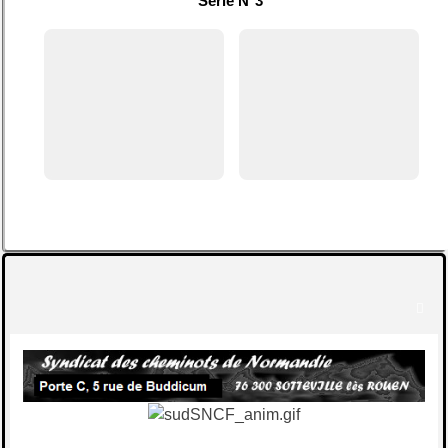
Série N°3
