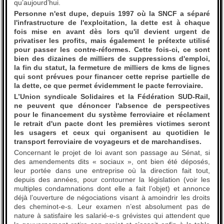
qu’aujourd’hui.
Personne n'est dupe, depuis 1997 où la SNCF a séparé
l'infrastructure de l'exploitation, la dette est à chaque
fois mise en avant dès lors qu'il devient urgent de
privatiser les profits, mais également le prétexte utilisé
pour passer les contre-réformes. Cette fois-ci, ce sont
bien des dizaines de milliers de suppressions d'emploi,
la fin du statut, la fermeture de milliers de kms de lignes
qui sont prévues pour financer cette reprise partielle de
la dette, ce que permet évidemment le pacte ferroviaire.
L’Union syndicale Solidaires et la Fédération SUD-Rail,
ne peuvent que dénoncer l'absence de perspectives
pour le financement du système ferroviaire et réclament
le retrait d'un pacte dont les premières victimes seront
les usagers et ceux qui organisent au quotidien le
transport ferroviaire de voyageurs et de marchandises.
Concernant le projet de loi avant son passage au Sénat, si
des amendements dits « sociaux », ont bien été déposés,
leur portée dans une entreprise où la direction fait tout,
depuis des années, pour contourner la législation (voir les
multiples condamnations dont elle a fait l’objet) et annonce
déjà l’ouverture de négociations visant à amoindrir les droits
des cheminot-e-s. Leur examen n’est absolument pas de
nature à satisfaire les salarié-e-s grévistes qui attendent que