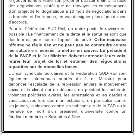
le gouvernement retire son projet et s’assoit enfin à la table
des négociations, plutôt que de renvoyer les conséquences
d’un projet de loi dogmatique à 18 mois de négociations dans
la branche et l’entreprise, en vue de signer plus d’une dizaine
d’accords.
Pour la Fédération SUD-Rail, un autre pacte ferroviaire est
possible ! Le financement de la dette et le statut ne sont que
des leurres pour nourrir l’appétit du privé.
Cette mauvaise
réforme ne règle rien et ne peut pas se construire contre
les salarié-e-s censés la mettre en œuvre. Le président
de la SNCF et le 1er Ministre doivent entendre leurs voix,
retirer leur projet de loi et entamer des négociations
tripartites sur de nouvelles bases.
L’Union syndicale Solidaires et la Fédération SUD-Rail sont
également intervenues auprès du 1 er Ministre pour
dénoncer l’escalade de la répression envers le mouvement
social et le climat qui en découle, en pointant les actes de
violences policières avérés, les arrestations et les gardes à
vues abusives lors des manifestations, en particulier contre
les jeunes, la violence contre les habitant-e-s de la ZAD ou la
menace de mort d’un président d’université contre un
étudiant membre de Solidaires à Nice.