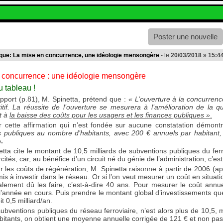
Poster une nouvelle
ique: La mise en concurrence, une idéologie mensongère
- le
20/03/2018 » 15:4
 concurrence : une idéologie mensongère
u tableau !
port (p.81), M. Spinetta, prétend que :
« L’ouverture à la concurrence
tif. La réussite de l’ouverture se mesurera à l’amélioration de la qu
t à
la baisse des coûts pour les usagers et les finances publiques »
.
r cette affirmation qui n’est fondée sur aucune constatation démont
ns publiques au nombre d’habitants, avec 200 € annuels par habitant,
.
tta cite le montant de 10,5 milliards de subventions publiques du ferrovi
rcités, car, au bénéfice d’un circuit né du génie de l’administration, c’es
r les coûts de régénération, M. Spinetta raisonne à partir de 2006 (a
emis à investir dans le réseau. Or si l’on veut mesurer un coût en situat
lement dû les faire, c’est-à-dire 40 ans. Pour mesurer le coût annue
 l’année en cours. Puis prendre le montant global d’investissements que 
t 0,5 milliard/an.
ubventions publiques du réseau ferroviaire, n’est alors plus de 10,5, 
abitants, on obtient une moyenne annuelle corrigée de 121 € et non pas