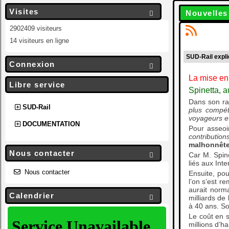
Visites
Nouvelles

2902409 visiteurs
14 visiteurs en ligne
SUD-Rail expl
Connexion

La mise en
Libre service
Spinetta, a
Dans son rap
SUD-Rail
plus compéti
voyageurs e
DOCUMENTATION
Pour asseoi
contributio
malhonnête
Nous contacter
Car M. Spine

liés aux Inte
Nous contacter
Ensuite, pou
l’on s’est r
aurait norma
Calendrier

milliards de
à 40 ans. Soi
Le coût en s
millions d’h