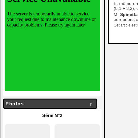
Et même en r
(8,1 + 3,2),
M.
Spinett
européens et
Cet article es
Photos

Série N°2