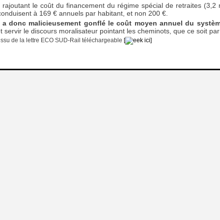
ajoutant le coût du financement du régime spécial de retraites (3,2 mi
 conduisent à 169 € annuels par habitant, et non 200 €.
a a donc malicieusement gonflé le coût moyen annuel du système
 servir le discours moralisateur pointant les cheminots, que ce soit par 
t issu de la lettre ECO SUD-Rail téléchargeable
[
ici]