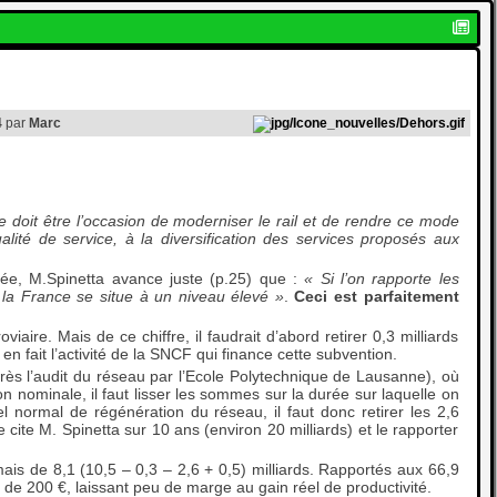
4
par
Marc
 doit être l’occasion de moderniser le rail et de rendre ce mode
alité de service, à la diversification des services proposés aux
rée, M.Spinetta avance juste (p.25) que :
« Si l’on rapporte les
 la France se situe à un niveau élevé »
.
Ceci est parfaitement
aire. Mais de ce chiffre, il faudrait d’abord retirer 0,3 milliards
t en fait l’activité de la SNCF qui finance cette subvention.
près l’audit du réseau par l’Ecole Polytechnique de Lausanne), où
ion nominale, il faut lisser les sommes sur la durée sur laquelle on
l normal de régénération du réseau, il faut donc retirer les 2,6
cite M. Spinetta sur 10 ans (environ 20 milliards) et le rapporter
mais de 8,1 (10,5 – 0,3 – 2,6 + 0,5) milliards. Rapportés aux 66,9
 de 200 €, laissant peu de marge au gain réel de productivité.