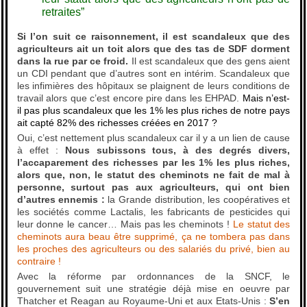
retraites”
Si l’on suit ce raisonnement, il est scandaleux que des
agriculteurs ait un toit alors que des tas de SDF dorment
dans la rue par ce froid.
Il est scandaleux que des gens aient
un CDI pendant que d’autres sont en intérim. Scandaleux que
les infimières des hôpitaux se plaignent de leurs conditions de
travail alors que c’est encore pire dans les EHPAD.
Mais n’est-
il pas plus scandaleux que les 1% les plus riches de notre pays
ait capté 82% des richesses créées en 2017 ?
Oui, c’est nettement plus scandaleux car il y a un lien de cause
à effet :
Nous subissons tous, à des degrés divers,
l’accaparement des richesses par les 1% les plus riches,
alors que, non, le statut des cheminots ne fait de mal à
personne, surtout pas aux agriculteurs, qui ont bien
d’autres ennemis :
la Grande distribution, les coopératives et
les sociétés comme Lactalis, les fabricants de pesticides qui
leur donne le cancer… Mais pas les cheminots !
Le statut des
cheminots aura beau être supprimé, ça ne tombera pas dans
les proches des agriculteurs ou des salariés du privé, bien au
contraire !
Avec la réforme par ordonnances de la SNCF, le
gouvernement suit une stratégie déjà mise en oeuvre par
Thatcher et Reagan au Royaume-Uni et aux Etats-Unis :
S’en