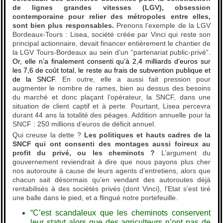
de lignes grandes vitesses (LGV), obsession
contemporaine pour relier des métropoles entre elles,
sont bien plus responsables.
Prenons l’exemple de la LGV
Bordeaux-Tours : Lisea, société créée par Vinci qui reste son
principal actionnaire, devait financer entièrement le chantier de
la LGV Tours-Bordeaux au sein d’un “partenariat public-privé”.
Or, elle n’a finalement consenti qu’à 2,4 milliards d’euros sur
les 7,6 de coût total, le reste au frais de subvention publique et
de la SNCF
. En outre, elle a aussi fait pression pour
augmenter le nombre de rames, bien au dessus des besoins
du marché et donc plaçant l’opérateur, la SNCF, dans une
situation de client captif et à perte. Pourtant, Lisea percevra
durant 44 ans la totalité des péages. Addition annuelle pour la
SNCF : 250 millions d’euros de déficit annuel.
Qui creuse la dette ?
Les politiques et hauts cadres de la
SNCF qui ont consenti des montages aussi foireux au
profit du privé, ou les cheminots ?
L’argument du
gouvernement reviendrait à dire que nous payons plus cher
nos autoroute à cause de leurs agents d’entretiens, alors que
chacun sait désormais qu’en vendant des autoroutes déjà
rentabilisés à des sociétés privés (dont Vinci), l’Etat s’est tiré
une balle dans le pied, et a flingué notre portefeuille.
“C’est scandaleux que les cheminots conservent
leur statut alors que des agriculteurs n’ont pas de