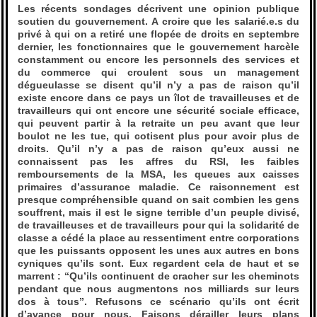
Les récents sondages décrivent une opinion publique
soutien du gouvernement. A croire que les salarié.e.s du
privé à qui on a retiré une flopée de droits en septembre
dernier, les fonctionnaires que le gouvernement harcèle
constamment ou encore les personnels des services et
du commerce qui croulent sous un management
dégueulasse se disent qu’il n’y a pas de raison qu’il
existe encore dans ce pays un îlot de travailleuses et de
travailleurs qui ont encore une sécurité sociale efficace,
qui peuvent partir à la retraite un peu avant que leur
boulot ne les tue, qui cotisent plus pour avoir plus de
droits. Qu’il n’y a pas de raison qu’eux aussi ne
connaissent pas les affres du RSI, les faibles
remboursements de la MSA, les queues aux caisses
primaires d’assurance maladie. Ce raisonnement est
presque compréhensible quand on sait combien les gens
souffrent, mais il est le signe terrible d’un peuple divisé,
de travailleuses et de travailleurs pour qui la solidarité de
classe a cédé la place au ressentiment entre corporations
que les puissants opposent les unes aux autres en bons
cyniques qu’ils sont. Eux regardent cela de haut et se
marrent : “Qu’ils continuent de cracher sur les cheminots
pendant que nous augmentons nos milliards sur leurs
dos à tous”. Refusons ce scénario qu’ils ont écrit
d’avance pour nous. Faisons dérailler leurs plans