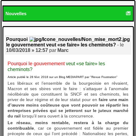
Nouvelles
Pourquoi
le gouvernement veut «se faire» les cheminots?
- le
10/03/2018 » 12:57
par
Marc
Pourquoi le gouvernement
veut «se faire» les
cheminots?
Article publié le 28 févr. 2018 sur un Blog MEDIAPART par "Revue Frustration"
Les libéraux et l’ensemble de la bourgeoisie en rêvaient,
Macron et ses sbires vont le faire : s’attaquer à l’anomalie
néolibérale que constituent la SNCF et ses cheminots, les
priver de leur régime et de leur statut pour en
faire une main
d’œuvre moins coûteuse que vont pouvoir se répartir les
entreprises privées qui se jetteront sur le juteux marché
du rail
lorsqu’il sera ouvert à la concurrence.
Le réseau, moins rentable, restera à la charge du
contribuable
, car ce gouvernement est fidèle au premier
précepte de ceux qui l’ont précédé : Nationalisez les pertes,