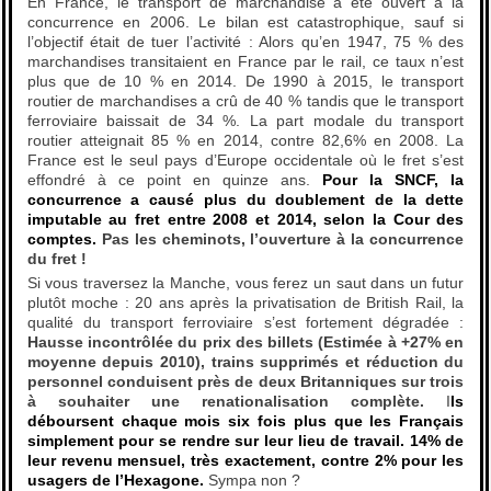
En France, le transport de marchandise a été ouvert à la
concurrence en 2006. Le bilan est catastrophique, sauf si
l’objectif était de tuer l’activité : Alors qu’en 1947, 75 % des
marchandises transitaient en France par le rail, ce taux n’est
plus que de 10 % en 2014. De 1990 à 2015, le transport
routier de marchandises a crû de 40 % tandis que le transport
ferroviaire baissait de 34 %. La part modale du transport
routier atteignait 85 % en 2014, contre 82,6% en 2008. La
France est le seul pays d’Europe occidentale où le fret s’est
effondré à ce point en quinze ans.
Pour la SNCF, la
concurrence a causé plus du doublement de la dette
imputable au fret entre 2008 et 2014, selon la Cour des
comptes.
Pas les cheminots, l’ouverture à la concurrence
du fret !
Si vous traversez la Manche, vous ferez un saut dans un futur
plutôt moche : 20 ans après la privatisation de British Rail, la
qualité du transport ferroviaire s’est fortement dégradée :
Hausse incontrôlée du prix des billets (Estimée à +27% en
moyenne depuis 2010), trains supprimés et réduction du
personnel conduisent près de deux Britanniques sur trois
à souhaiter une renationalisation complète.
I
ls
déboursent chaque mois six fois plus que les Français
simplement pour se rendre sur leur lieu de travail. 14% de
leur revenu mensuel, très exactement, contre 2% pour les
usagers de l’Hexagone.
Sympa non ?