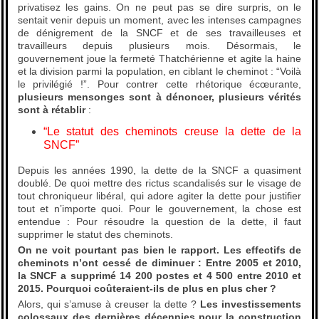
privatisez les gains. On ne peut pas se dire surpris, on le
sentait venir depuis un moment, avec les intenses campagnes
de dénigrement de la SNCF et de ses travailleuses et
travailleurs depuis plusieurs mois. Désormais, le
gouvernement joue la fermeté Thatchérienne et agite la haine
et la division parmi la population, en ciblant le cheminot : “Voilà
le privilégié !”. Pour contrer cette rhétorique écœurante,
plusieurs mensonges sont à dénoncer, plusieurs vérités
sont à rétablir
:
“Le statut des cheminots creuse la dette de la
SNCF”
Depuis les années 1990, la dette de la SNCF a quasiment
doublé. De quoi mettre des rictus scandalisés sur le visage de
tout chroniqueur libéral, qui adore agiter la dette pour justifier
tout et n’importe quoi. Pour le gouvernement, la chose est
entendue : Pour résoudre la question de la dette, il faut
supprimer le statut des cheminots.
On ne voit pourtant pas bien le rapport. Les effectifs de
cheminots n’ont cessé de diminuer : Entre 2005 et 2010,
la SNCF a supprimé 14 200 postes et 4 500 entre 2010 et
2015. Pourquoi coûteraient-ils de plus en plus cher ?
Alors, qui s’amuse à creuser la dette ?
Les investissements
colossaux des dernières décennies pour la construction