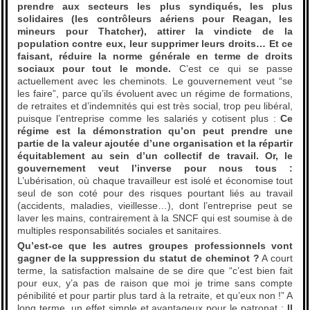
prendre aux secteurs les plus syndiqués, les plus
solidaires (les contrôleurs aériens pour Reagan, les
mineurs pour Thatcher), attirer la vindicte de la
population contre eux, leur supprimer leurs droits… Et ce
faisant, réduire la norme générale en terme de droits
sociaux pour tout le monde.
C’est ce qui se passe
actuellement avec les cheminots. Le gouvernement veut “se
les faire”, parce qu’ils évoluent avec un régime de formations,
de retraites et d’indemnités qui est très social, trop peu libéral,
puisque l’entreprise comme les salariés y cotisent plus :
Ce
régime est la démonstration qu’on peut prendre une
partie de la valeur ajoutée d’une organisation et la répartir
équitablement au sein d’un collectif de travail. Or, le
gouvernement veut l’inverse pour nous tous :
L’ubérisation, où chaque travailleur est isolé et économise tout
seul de son coté pour des risques pourtant liés au travail
(accidents, maladies, vieillesse…), dont l’entreprise peut se
laver les mains, contrairement à la SNCF qui est soumise à de
multiples responsabilités sociales et sanitaires.
Qu’est-ce que les autres groupes professionnels vont
gagner de la suppression du statut de cheminot ?
A court
terme, la satisfaction malsaine de se dire que “c’est bien fait
pour eux, y’a pas de raison que moi je trime sans compte
pénibilité et pour partir plus tard à la retraite, et qu’eux non !” A
long terme, un effet simple et avantageux pour le patronat :
Il