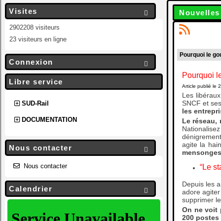
Visites
Nouvelles

2902208 visiteurs
23 visiteurs en ligne
Pourquoi le go
Connexion

Pourquoi 
Libre service
Article publié l
Les libéraux
SNCF et ses 
SUD-Rail
les entrepr
DOCUMENTATION
Le réseau, 
Nationalisez
dénigrement 
agite la hai
Nous contacter

mensonges s
Nous contacter
“Le s
Depuis les a
Calendrier

adore agiter
supprimer le
On ne voit 
200 postes 