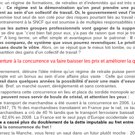
c un régime de formations, de retraites et d’indemnités qui est très s
us :
Ce régime est la démonstration qu’on peut prendre une part
nt au sein d’un collectif de travail. Or, le gouvernement veut l’
nomise tout seul de son coté pour des risques pourtant liés au travail (
ontrairement à la SNCF qui est soumise à de multiples responsabilités s
que les autres groupes professionnels vont gagner de la suppr
se dire que “c’est bien fait pour eux, y’a pas de raison que moi je trim
!” A long terme, un effet simple et avantageux pour le patronat :
Il
s comparez, de système que vous pourrez revendiquer. Le privil
 sans doute le vôtre
. Alors, on se réjouit que le mieux loti tombe, ou
artition des gains d’un collectif de travail ?
erture à la concurrence va faire baisser les prix et améliorer la q
ernement, détruire l’idée même qu’un régime de retraite puisse permett
mpte est un bonus au sein d’une affaire plus vaste : Celle qui cons
rail dans quelques années la possibilité d’avoir une main d’oeu
té. Bref, un marché ouvert, déréglementé et sans contraintes.
rapportera cette concurrence en lieu et place du sordide monopole ac
 peuvent nous servir de boule de cristal, et attention les yeux :
e transport de marchandise a été ouvert à la concurrence en 2006. Le bila
1947, 75 % des marchandises transitaient en France par le rail, ce t
archandises a crû de 40 % tandis que le transport ferroviaire baissai
 82,6% en 2008. La France est le seul pays d’Europe occidentale où l
 a causé plus du doublement de la dette imputable au fret entre
à la concurrence du fret !
ersez la Manche, vous ferez un saut dans un futur plutôt moche : 20 an