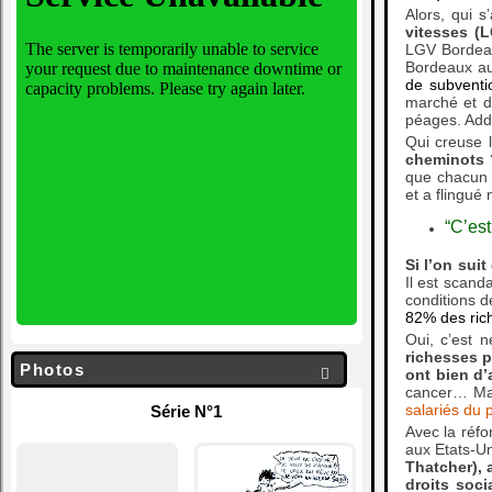
Alors, qui 
vitesses (
LGV Bordeaux
Bordeaux au 
de subventi
marché et do
péages. Addi
Qui creuse 
cheminots 
que chacun s
et a flingué 
“C’est
Si l’on sui
Il est scand
conditions d
82% des ric
Oui, c’est 
richesses p
Photos

ont bien d’
cancer… Mai
salariés du p
Série N°1
Avec la réf
aux Etats-U
Thatcher), 
droits soc