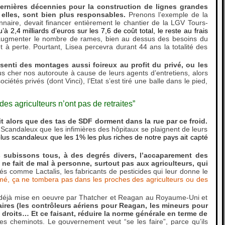
ernières décennies pour la construction de lignes grandes
elles, sont bien plus responsables.
Prenons l’exemple de la
nnaire, devait financer entièrement le chantier de la LGV Tours-
’à 2,4 milliards d’euros sur les 7,6 de coût total, le reste au frais
ur augmenter le nombre de rames, bien au dessus des besoins du
t à perte. Pourtant, Lisea percevra durant 44 ans la totalité des
senti des montages aussi foireux au profit du privé, ou les
 cher nos autoroute à cause de leurs agents d’entretiens, alors
tés privés (dont Vinci), l’Etat s’est tiré une balle dans le pied,
es agriculteurs n’ont pas de retraites”
oit alors que des tas de SDF dorment dans la rue par ce froid.
 Scandaleux que les infimières des hôpitaux se plaignent de leurs
plus scandaleux que les 1% les plus riches de notre pays ait capté
 subissons tous, à des degrés divers, l’accaparement des
 ne fait de mal à personne, surtout pas aux agriculteurs, qui
tés comme Lactalis, les fabricants de pesticides qui leur donne le
mé, ça ne tombera pas dans les proches des agriculteurs ou des
e déjà mise en oeuvre par Thatcher et Reagan au Royaume-Uni et
aires (les contrôleurs aériens pour Reagan, les mineurs pour
s droits… Et ce faisant, réduire la norme générale en terme de
es cheminots. Le gouvernement veut “se les faire”, parce qu’ils