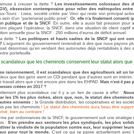
s’amuse à creuser la dette ?
Les investissements colossaux des d
LGV), obsession contemporaine pour relier des métropoles entre 
-Tours : Lisea, société créée par Vinci qui reste son principal actio
sein d’un “partenariat public-privé”.
Or, elle n’a finalement consenti qu
on publique et de la SNCF
. En outre, elle a aussi fait pression po
nc plaçant l’opérateur, la SNCF, dans une situation de client captif e
tion annuelle pour la SNCF : 250 millions d’euros de déficit annuel.
la dette ?
Les politiques et hauts cadres de la SNCF qui ont con
?
L’argument du gouvernement reviendrait à dire que nous payons plus
ait désormais qu’en vendant des autoroutes déjà rentabilisés à des socié
notre portefeuille.
 scandaleux que les cheminots conservent leur statut alors que d
t ce raisonnement, il est scandaleux que des agriculteurs ait un t
aleux que des gens aient un CDI pendant que d’autres sont en intérim.
e travail alors que c’est encore pire dans les EHPAD.
Mais n’est-il pas 
hesses créées en 2017 ?
nettement plus scandaleux car il y a un lien de cause à effet :
Nous
ar les 1% les plus riches, alors que, non, le statut des cheminots
autres ennemis :
la Grande distribution, les coopératives et les socié
s pas les cheminots !
Le statut des cheminots aura beau être suppri
rivé, bien au contraire !
orme par ordonnances de la SNCF, le gouvernement suit une stratégi
nis :
S’en prendre aux secteurs les plus syndiqués, les plus solid
attirer la vindicte de la population contre eux, leur supprimer leur
iaux pour tout le monde.
C’est ce qui se passe actuellement avec l