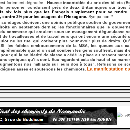
s’est fortement dégradée :
Hausse incontrôlée du prix des billets (
du personnel conduisent près de deux Britanniques sur trois à
s six fois plus que les Français simplement pour se rendre su
 contre 2% pour les usagers de l’Hexagone.
Sympa non ?
 sondages décrivent une opinion publique soutien du gouvernement.
droits en septembre dernier, les fonctionnaires que le gouve
 du commerce qui croulent sous un management dégueulasse se di
t de travailleuses et de travailleurs qui ont encore une sécurité s
ulot ne les tue, qui cotisent plus pour avoir plus de droits. Qu
RSI, les faibles remboursements de la MSA, les queues aux ca
préhensible quand on sait combien les gens souffrent, mais il est
s pour qui la solidarité de classe a cédé la place au ressentimen
ons cyniques qu’ils sont. Eux regardent cela de haut et se marre
gmentons nos milliards sur leurs dos à tous”. Refusons ce scén
La manifestation es
s dégueulasses et soutenons les cheminots.