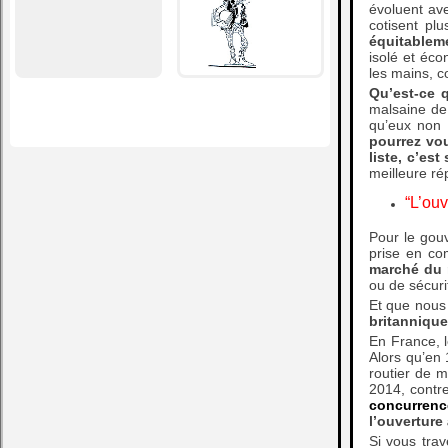
évoluent ave
cotisent pl
équitableme
isolé et éco
les mains, c
Qu’est-ce 
malsaine de 
qu’eux non 
pourrez vou
liste, c’est
meilleure rép
“L’ouv
Pour le gouv
prise en co
marché du 
ou de sécuri
Et que nous 
britannique
En France, l
Alors qu’en 
routier de m
2014, contre
concurrence
l’ouverture 
Si vous trav