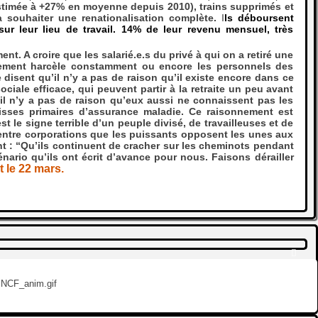
Estimée à +27% en moyenne depuis 2010), trains supprimés et
 souhaiter une renationalisation complète.
I
ls déboursent
r leur lieu de travail. 14% de leur revenu mensuel, très
 A croire que les salarié.e.s du privé à qui on a retiré une
rnement harcèle constamment ou encore les personnels des
sent qu’il n’y a pas de raison qu’il existe encore dans ce
ociale efficace, qui peuvent partir à la retraite un peu avant
’il n’y a pas de raison qu’eux aussi ne connaissent pas les
isses primaires d’assurance maladie. Ce raisonnement est
 le signe terrible d’un peuple divisé, de travailleuses et de
t entre corporations que les puissants opposent les unes aux
nt : “Qu’ils continuent de cracher sur les cheminots pendant
ario qu’ils ont écrit d’avance pour nous. Faisons dérailler
t le 22 mars.
