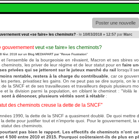
Poster une nouvelle
uvernement veut «se faire» les cheminots?
- le
10/03/2018 » 12:57
par
Marc
le gouvernement
veut «se faire» les cheminots?
e 28 févr. 2018 sur un Blog MEDIAPART par "Revue Frustration"
 et l’ensemble de la bourgeoisie en rêvaient, Macron et ses sbires vont
cheminots, les priver de leur régime et de leur statut pour en
faire un
ises privées qui se jetteront sur le juteux marché du rail
lorsqu’il s
moins rentable, restera à la charge du contribuable
, car ce gouver
 les pertes, privatisez les gains. On ne peut pas se dire surpris, on 
de la SNCF et de ses travailleuses et travailleurs depuis plusieurs m
ne et la division parmi la population, en ciblant le cheminot : “Voilà l
ont à dénoncer, plusieurs vérités sont à rétablir
:
tatut des cheminots creuse la dette de la SNCF”
nnées 1990, la dette de la SNCF a quasiment doublé. De quoi mettre des
 la dette pour justifier tout et n’importe quoi. Pour le gouvernement, la
 statut des cheminots.
pourtant pas bien le rapport. Les effectifs de cheminots n’ont c
et 4 500 entre 2010 et 2015. Pourquoi coûteraient-ils de plus en p