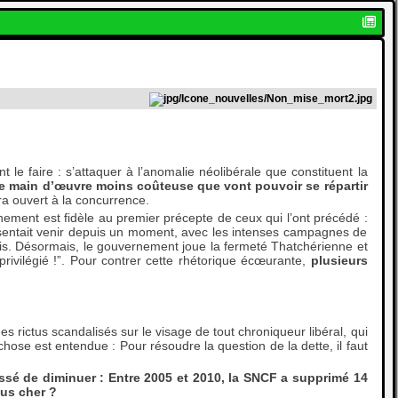
 le faire : s’attaquer à l’anomalie néolibérale que constituent la
e main d’œuvre moins coûteuse que vont pouvoir se répartir
era ouvert à la concurrence.
nement est fidèle au premier précepte de ceux qui l’ont précédé :
le sentait venir depuis un moment, avec les intenses campagnes de
ois. Désormais, le gouvernement joue la fermeté Thatchérienne et
e privilégié !”. Pour contrer cette rhétorique écœurante,
plusieurs
 rictus scandalisés sur le visage de tout chroniqueur libéral, qui
 chose est entendue : Pour résoudre la question de la dette, il faut
essé de diminuer : Entre 2005 et 2010, la SNCF a supprimé 14
lus cher ?