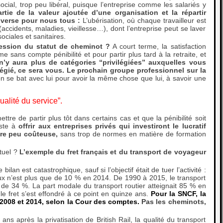
ocial, trop peu libéral, puisque l’entreprise comme les salariés y
ie de la valeur ajoutée d’une organisation et la répartir
inverse pour nous tous :
L’ubérisation, où chaque travailleur est
accidents, maladies, vieillesse…), dont l’entreprise peut se laver
ociales et sanitaires.
ession du statut de cheminot ?
A court terme, la satisfaction
e sans compte pénibilité et pour partir plus tard à la retraite, et
 n’y aura plus de catégories “privilégiées” auxquelles vous
égié, ce sera vous. Le prochain groupe professionnel sur la
 on se bat avec lui pour avoir la même chose que lui, à savoir une
ualité du service”.
re de partir plus tôt dans certains cas et que la pénibilité soit
iste à
offrir aux entreprises privés qui investiront le lucratif
vre peu coûteuse,
sans trop de normes en matière de formation
tuel ?
L’exemple du fret français et du transport de voyageur
n est catastrophique, sauf si l’objectif était de tuer l’activité :
aux n’est plus que de 10 % en 2014. De 1990 à 2015, le transport
t de 34 %. La part modale du transport routier atteignait 85 % en
e fret s’est effondré à ce point en quinze ans.
Pour la SNCF, la
 2008 et 2014, selon la Cour des comptes.
Pas les cheminots,
s après la privatisation de British Rail, la qualité du transport