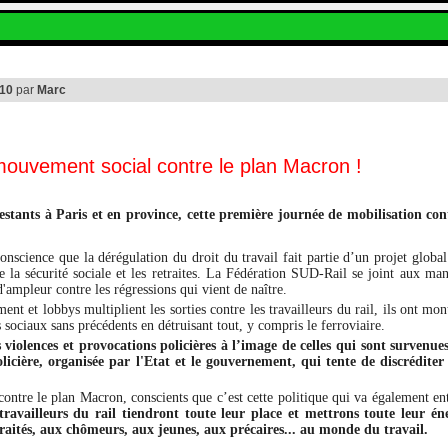
:10
par
Marc
mouvement social contre le plan Macron !
stants à Paris et en province, cette première journée de mobilisation co
conscience que la dérégulation du droit du travail fait partie d’un projet globa
e la sécurité sociale et les retraites. La Fédération SUD-Rail se joint aux man
'ampleur contre les régressions qui vient de naître.
 et lobbys multiplient les sorties contre les travailleurs du rail, ils ont mont
s sociaux sans précédents en détruisant tout, y compris le ferroviaire.
olences et provocations policières à l’image de celles qui sont survenues
licière, organisée par l'Etat et le gouvernement, qui tente de discrédite
.
contre le plan Macron, conscients que c’est cette politique qui va également ent
travailleurs du rail tiendront toute leur place et mettrons toute leur 
traités, aux chômeurs, aux jeunes, aux précaires... au monde du travail.