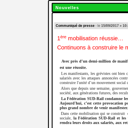
Nouvelles
Communiqué de presse
- le
15/09/2017 » 10
ère
1
mobilisation réussie…
Continuons à construire le 
Avec près d’un demi-million de manife
est une réussite.
Les manifestants, les grévistes ont bien 
salariés avec les attaques annoncées contr
construire l'unité d’un mouvement social d
Alors que depuis une semaine, gouvernement
société, aux générations futures, des recul
La Fédération SUD-Rail condamne les vi
Aujourd'hui, c’est cette provocation po
plus grand nombre de venir manifester
Dans cette mobilisation qui se construit 
sociale,
la Fédération SUD-Rail et les 
rendra leurs droits aux salariés, aux re