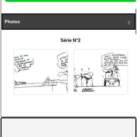
Photos

Série N°2
