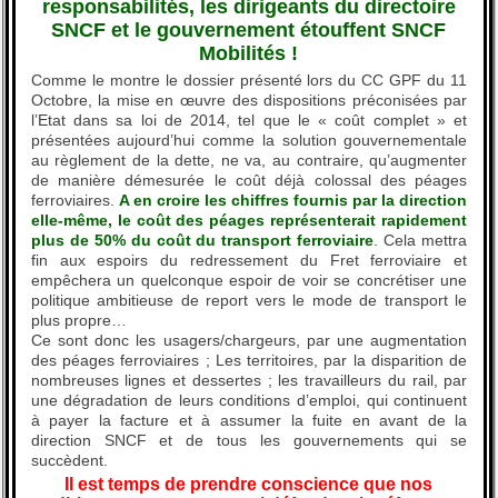
responsabilités, les dirigeants du directoire
SNCF et le gouvernement étouffent SNCF
Mobilités !
Comme le montre le dossier présenté lors du CC GPF du 11
Octobre, la mise en œuvre des dispositions préconisées par
l’Etat dans sa loi de 2014, tel que le « coût complet » et
présentées aujourd’hui comme la solution gouvernementale
au règlement de la dette, ne va, au contraire, qu’augmenter
de manière démesurée le coût déjà colossal des péages
ferroviaires.
A en croire les chiffres fournis par la direction
elle-même, le coût des péages représenterait rapidement
plus de 50% du coût du transport ferroviaire
.
Cela mettra
fin aux espoirs du redressement du Fret ferroviaire et
empêchera un quelconque espoir de voir se concrétiser une
politique ambitieuse de report vers le mode de transport le
plus propre…
Ce sont donc les usagers/chargeurs, par une augmentation
des péages ferroviaires ; Les territoires, par la disparition de
nombreuses lignes et dessertes ; les travailleurs du rail, par
une dégradation de leurs conditions d’emploi, qui continuent
à payer la facture et à assumer la fuite en avant de la
direction SNCF et de tous les gouvernements qui se
succèdent.
Il est temps de prendre conscience que nos