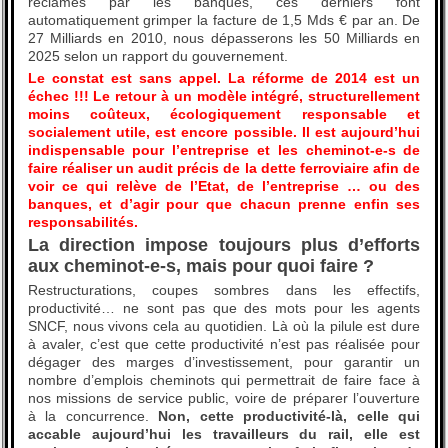
réclamés par les banques, ces derniers font
automatiquement grimper la facture de 1,5 Mds € par an. De
27 Milliards en 2010, nous dépasserons les 50 Milliards en
2025 selon un rapport du gouvernement.
Le constat est sans appel. La réforme de 2014 est un
échec !!! Le retour à un modèle intégré, structurellement
moins coûteux, écologiquement responsable et
socialement utile, est encore possible. Il est aujourd’hui
indispensable pour l’entreprise et les cheminot-e-s de
faire réaliser un audit précis de la dette ferroviaire afin de
voir ce qui relève de l’Etat, de l’entreprise … ou des
banques, et d’agir pour que chacun prenne enfin ses
responsabilités.
La direction impose toujours plus d’efforts
aux cheminot-e-s, mais pour quoi faire ?
Restructurations, coupes sombres dans les effectifs,
productivité… ne sont pas que des mots pour les agents
SNCF, nous vivons cela au quotidien. Là où la pilule est dure
à avaler, c’est que cette productivité n’est pas réalisée pour
dégager des marges d’investissement, pour garantir un
nombre d’emplois cheminots qui permettrait de faire face à
nos missions de service public, voire de préparer l’ouverture
à la concurrence.
Non, cette productivité-là, celle qui
accable aujourd’hui les travailleurs du rail, elle est