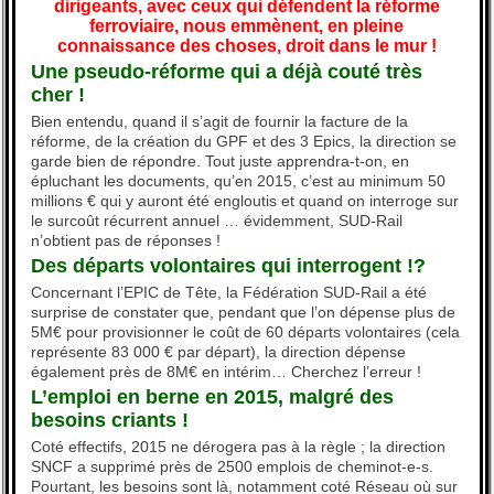
dirigeants, avec ceux qui défendent la réforme
ferroviaire, nous emmènent, en pleine
connaissance des choses, droit dans le mur !
Une pseudo-réforme qui a déjà couté très
cher !
Bien entendu, quand il s’agit de fournir la facture de la
réforme, de la création du GPF et des 3 Epics, la direction se
garde bien de répondre. Tout juste apprendra-t-on, en
épluchant les documents, qu’en 2015, c’est au minimum 50
millions € qui y auront été engloutis et quand on interroge sur
le surcoût récurrent annuel … évidemment, SUD-Rail
n’obtient pas de réponses !
Des départs volontaires qui interrogent !?
Concernant l’EPIC de Tête, la Fédération SUD-Rail a été
surprise de constater que, pendant que l’on dépense plus de
5M€ pour provisionner le coût de 60 départs volontaires (cela
représente 83 000 € par départ), la direction dépense
également près de 8M€ en intérim… Cherchez l’erreur !
L’emploi en berne en 2015, malgré des
besoins criants !
Coté effectifs, 2015 ne dérogera pas à la règle ; la direction
SNCF a supprimé près de 2500 emplois de cheminot-e-s.
Pourtant, les besoins sont là, notamment coté Réseau où sur