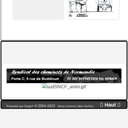


Haut

© 2004-2023
Propulsé par GuppY
Sous Licence Libre CeCILL