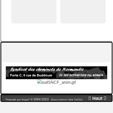


Haut

© 2004-2023
Propulsé par GuppY
Sous Licence Libre CeCILL