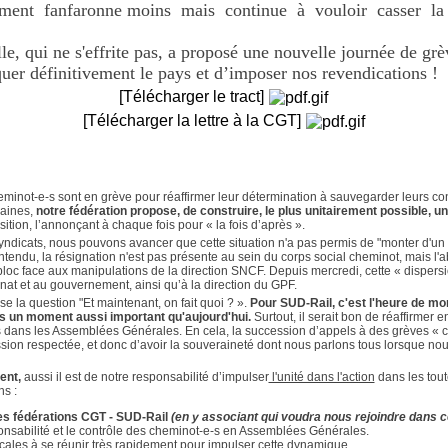
ment fanfaronne moins mais continue à vouloir casser la
lle, qui ne s'effrite pas, a proposé une nouvelle journée de grè
er définitivement le pays et d’imposer nos revendications !
[Télécharger le tract]
[Télécharger la lettre à la CGT]
eminot-e-s sont en grève pour réaffirmer leur détermination à sauvegarder leurs cond
maines,
notre fédération propose, de construire, le plus unitairement possible,
ition, l’annonçant à chaque fois pour « la fois d’après ».
 syndicats, nous pouvons avancer que cette situation n'a pas permis de "monter d'un
tendu, la résignation n'est pas présente au sein du corps social cheminot, mais l'ab
bloc face aux manipulations de la direction SNCF. Depuis mercredi, cette « dispersi
ronat et au gouvernement, ainsi qu’à la direction du GPF.
e la question "Et maintenant, on fait quoi ? ».
Pour SUD-Rail, c'est l'heure de m
 un moment aussi important qu'aujourd'hui.
Surtout, il serait bon de réaffirmer 
es dans les Assemblées Générales. En cela, la succession d’appels à des grèves « 
sion respectée, et donc d’avoir la souveraineté dont nous parlons tous lorsque no
ent,
aussi il est de notre responsabilité d’impulser
l'unité dans l'action
dans les tout
s :
des fédérations CGT - SUD-Rail
(en y associant qui voudra nous rejoindre dans ce
onsabilité et le contrôle des cheminot-e-s en Assemblées Générales.
locales à se réunir très rapidement pour impulser cette dynamique.