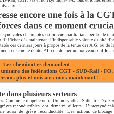
s SUD-Rail, CGT, FO et non syndiqué- e-s, tous et toutes ensemb
 niveaux !
esse encore une fois à la CGT
forces dans ce moment crucia
ns syndicales cheminotes est prévue mardi. Sans perdre de te
r d'afficher dès maintenant l’indispensable volonté d'unité d'
atée ces derniers jours à propos de la tenue des A.G. ou de l
ement, et sème le doute. Afin de donner un nouveau souffle a
Les cheminot-es demandent
l unitaire des fédérations CGT - SUD-Rail - F
ersons plus et unissons-nous maintenant !
e dans plusieurs secteurs
es. Comme le rappelle notre Union syndical Solidaires
(voir a
 grèves reconductibles ont démarré ailleurs. L’intersyndic
le aussi de grève reconductible. Des actions de blocag