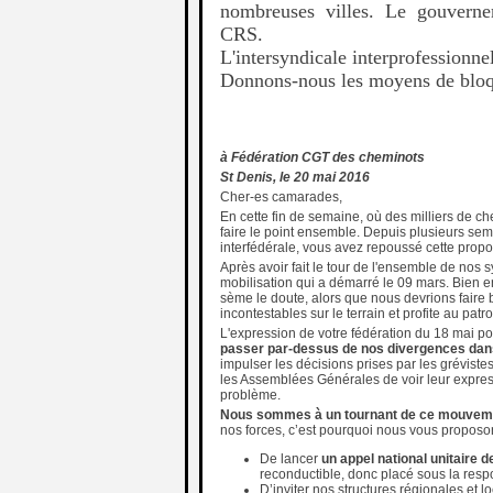
nombreuses villes. Le gouverne
CRS.
L'intersyndicale interprofessionne
Donnons-nous les moyens de bloqu
à Fédération CGT des cheminots
St Denis, le 20 mai 2016
Cher-es camarades,
En cette fin de semaine, où des milliers de ch
faire le point ensemble. Depuis plusieurs se
interfédérale, vous avez repoussé cette propos
Après avoir fait le tour de l'ensemble de nos
mobilisation qui a démarré le 09 mars. Bien en
sème le doute, alors que nous devrions faire 
incontestables sur le terrain et profite au pat
L'expression de votre fédération du 18 mai pos
passer par-dessus de nos divergences dans
impulser les décisions prises par les grévist
les Assemblées Générales de voir leur expres
problème.
Nous sommes à un tournant de ce mouvem
nos forces, c’est pourquoi nous vous proposon
De lancer
un appel national unitaire 
reconductible, donc placé sous la resp
D’inviter nos structures régionales et 