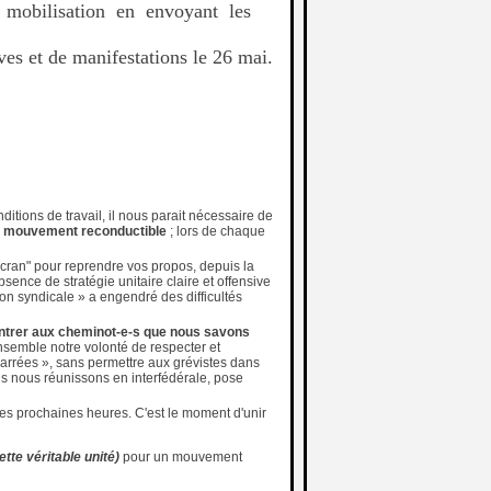
 mobilisation en envoyant les
ves et de manifestations le 26 mai.
itions de travail, il nous parait nécessaire de
 un mouvement reconductible
; lors de chaque
 cran" pour reprendre vos propos, depuis la
sence de stratégie unitaire claire et offensive
on syndicale » a engendré des difficultés
ontrer aux cheminot-e-s que nous savons
ensemble notre volonté de respecter et
carrées », sans permettre aux grévistes dans
us nous réunissons en interfédérale, pose
es prochaines heures. C'est le moment d'unir
tte véritable unité)
pour un mouvement