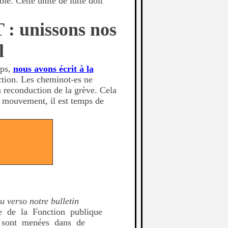
le. Cette unité de lutte doit
 : unissons nos
l
mps,
nous avons écrit à la
action. Les cheminot-es ne
a reconduction de la grève. Cela
u mouvement, il est temps de
O.
u verso notre bulletin
ale de la Fonction publique
e sont menées dans de