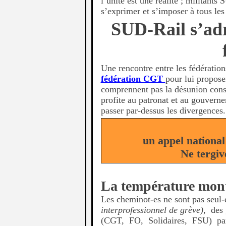
l’unité est une réalité ; militant
s’exprimer et s’imposer à tous les
SUD-Rail s’adr
Une rencontre entre les fédératio
fédération CGT
pour lui propose
comprennent pas la désunion const
profite au patronat et au gouvern
passer par-dessus les divergences.
un appel nationa
Ne tergiv
La température mont
Les cheminot-es ne sont pas seul-
interprofessionnel de grève)
, des
(CGT, FO, Solidaires, FSU) par