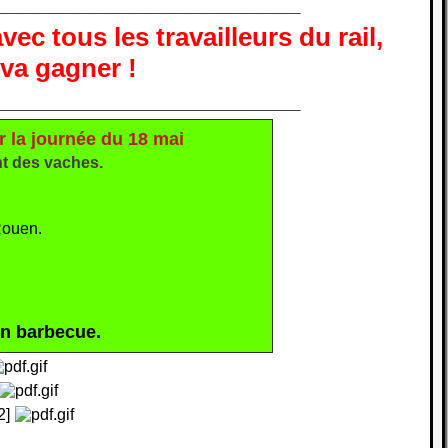
______________________
vec tous les travailleurs du rail,
va gagner !
______________________
 la journée du 18 mai
nt des vaches.
Rouen.
un barbecue.
2]