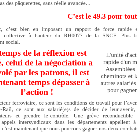
ras des pâquerettes, sans réelle avancée
…
C’est le 49.3 pour tou
t, c’est bien en imposant un rapport de force rapide 
n collective à hauteur du RH0077 de la SNCF. Plus le te
nt social.
temps de la réflexion est
L'unité d'act
, celui de la négociation a
rapide d'un 
Assemblées 
volé par les patrons, il est
cheminots et l
tenant temps dépasser à
autres salariés
pour gagner 
l’action !
cteur ferroviaire, ce sont les conditions de travail pour l’
Rail, ce sont aux salarié(e)s de décider de leur avenir
iateurs et prendre le contrôle. Une grève reconductible
ppels intersyndicaux dans les départements appellent à con
e c’est maintenant que nous pourrons gagner nos deux combats :