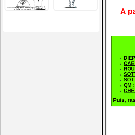
A pa
DIE
CA
RO
SOT
SOT
QM
:
CHE
Puis, ra