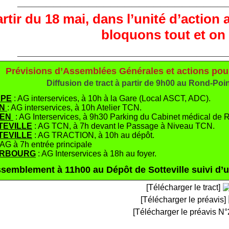
_____________________________
rtir du 18 mai, dans l’unité d’action a
bloquons tout et on 
_____________________________
Prévisions d’Assemblées Générales et actions pour
Diffusion de tract à partir de 9h00 au Rond-Poi
PPE
: AG interservices, à 10h à la Gare (Local ASCT, ADC).
EN
: AG interservices, à 10h Atelier TCN.
UEN
: AG Interservices, à 9h30 Parking du Cabinet médical de 
TEVILLE
: AG TCN, à 7h devant le Passage à Niveau TCN.
TEVILLE
: AG TRACTION, à 10h au dépôt.
 AG à 7h entrée principale
RBOURG
: AG Interservices à 18h au foyer.
ssemblement à 11h00 au Dépôt de Sotteville suivi d’
[Télécharger le tract]
[Télécharger le préavis]
[Télécharger le préavis N°