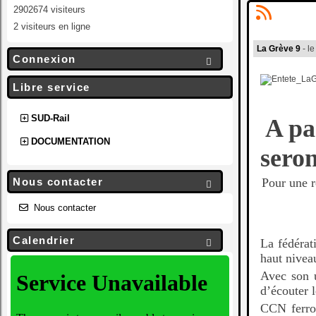
2902674 visiteurs
2 visiteurs en ligne
La Grève 9
- l
Connexion

Libre service
SUD-Rail
A pa
DOCUMENTATION
seron
Nous contacter
Pour une r

Nous contacter
Calendrier
La fédérat

haut nivea
Avec son u
d’écouter l
CCN ferrov