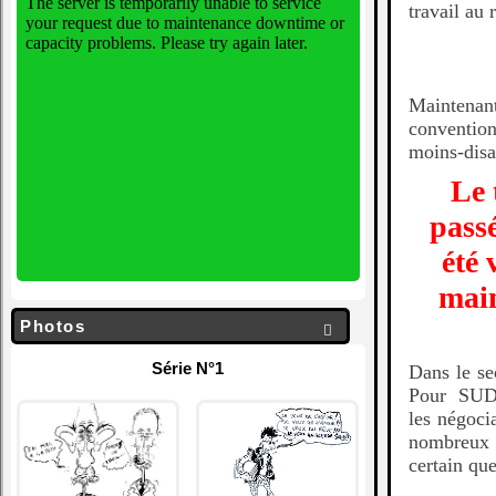
travail au 
Maintenan
conventio
moins-disa
Le 
passé
été 
main
Photos

Série N°1
Dans le se
Pour SUD-
les négoc
nombreux a
certain qu