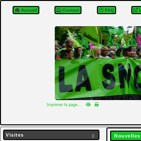
Accueil
Contact
FAQ
L
Imprimer la page...
Visites
Nouvelles
