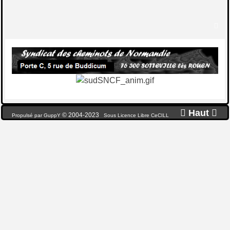


Haut

© 2004-2023
Propulsé par GuppY
Sous Licence Libre CeCILL