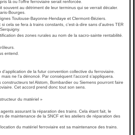
s là ou l’offre ferroviaire serait renforcée.
ait souvent au détriment de leur terminus qui se verrait décaler.
Paris-Bourges.
 lignes Toulouse-Bayonne-Hendaye et Clermont-Béziers.
si cela se fera à trains constants, c’est-à-dire sans d’autres TER
Serquigny.
ification des zones rurales au nom de la sacro-sainte rentabilité.
rôleurs.
us entend.
application de la futur convention collective du ferroviaire.
é mais ne l’a dénoncé. Par conséquent l’accord s’appliquera.
s constructeurs tel Alstom, Bombardier ou Siemens pourront faire
roviaire. Cet accord prend donc tout son sens.
nstructeur du matériel »
agents assurant la réparation des trains. Cela étant fait, le
ers de maintenance de la SNCF et les ateliers de réparation des
a location du matériel ferroviaire est sa maintenance des trains.