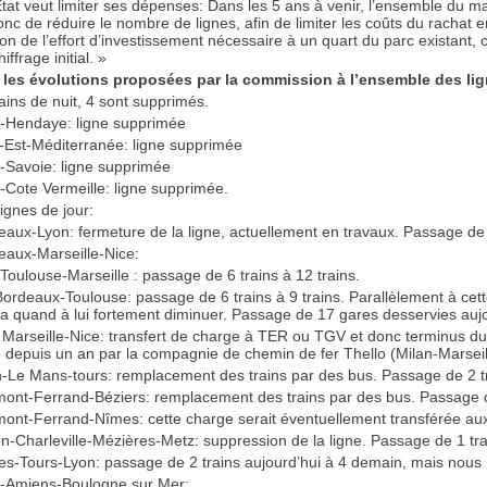
Etat veut limiter ses dépenses: Dans les 5 ans à venir, l’ensemble du mat
onc de réduire le nombre de lignes, afin de limiter les coûts du rachat e
ion de l’effort d’investissement nécessaire à un quart du parc existant,
iffrage initial. »
les évolutions proposées par la commission à l’ensemble des lig
rains de nuit, 4 sont supprimés.
s-Hendaye: ligne supprimée
-Est-Méditerranée: ligne supprimée
s-Savoie: ligne supprimée
s-Cote Vermeille: ligne supprimée.
lignes de jour:
eaux-Lyon: fermeture de la ligne, actuellement en travaux. Passage de 
eaux-Marseille-Nice:
e Toulouse-Marseille : passage de 6 trains à 12 trains.
 Bordeaux-Toulouse: passage de 6 trains à 9 trains. Parallèlement à c
a quand à lui fortement diminuer. Passage de 17 gares desservies auj
e Marseille-Nice: transfert de charge à TER ou TGV et donc terminus du t
e depuis un an par la compagnie de chemin de fer Thello (Milan-Marseil
-Le Mans-tours: remplacement des trains par des bus. Passage de 2 tra
mont-Ferrand-Béziers: remplacement des trains par des bus. Passage de
mont-Ferrand-Nîmes: cette charge serait éventuellement transférée aux
on-Charleville-Mézières-Metz: suppression de la ligne. Passage de 1 trai
es-Tours-Lyon: passage de 2 trains aujourd’hui à 4 demain, mais nous
s-Amiens-Boulogne sur Mer: