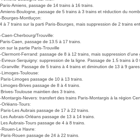
e Paris-Amiens, passage de 14 trains à 16 trains.
e Amiens-Boulogne, passage de 5 trains à 3 trains et réduction du nomb
s-Bourges-Montluçon:
 à 7 trains sur la parti Paris-Bourges, mais suppression de 2 trains e
s-Caen-Cherbourg/Trouville:
e Paris-Caen, passage de 13.5 à 17 trains.
on sur la partie Paris-Trouville
s-Clermont-Ferrand: passage de 8 à 12 trains, mais suppression d’une 
s-Evreux-Serquigny: suppression de la ligne. Passage de 1.5 trains à 0 t
s-Granville: Passage de 5 trains à 4 trains et diminution de 13 à 9 gare
s-Limoges-Toulouse:
e Paris-Limoges passage de 10 à 13 trains.
e Limoges-Brives passage de 8 à 4 trains.
e Brives-Toulouse maintien des 3 trains.
s-Montargis-Nevers: transfert des trains Paris-Montargis à la région Cen
s-Orléans-Tours:
e Paris-Les Aubrais passage de 17 à 22 trains.
e Les Aubrais-Orléans passage de 13 à 14 trains.
e Les Aubrais-Tours passage de 4 à 8 trains.
s-Rouen-Le Havre:
e Paris-Rouen passage de 24 à 22 trains.