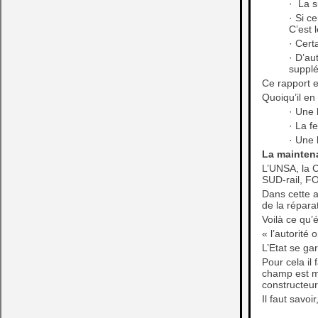
· La s
· Si c
C’est 
· Cert
· D’au
supplé
Ce rapport e
Quoiqu’il en 
· Une 
· La f
· Une 
La maintena
L’UNSA, la C
SUD-rail, FO
Dans cette a
de la répara
Voilà ce qu’é
« l’autorité 
L’Etat se gar
Pour cela il 
champ est ma
constructeur
Il faut savoi