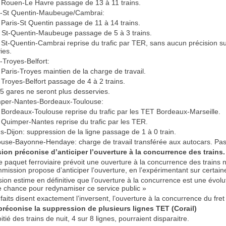
e Rouen-Le Havre passage de 13 à 11 trains.
is-St Quentin-Maubeuge/Cambrai:
e Paris-St Quentin passage de 11 à 14 trains.
e St-Quentin-Maubeuge passage de 5 à 3 trains.
e St-Quentin-Cambrai reprise du trafic par TER, sans aucun précision su
ies.
s-Troyes-Belfort:
e Paris-Troyes maintien de la charge de travail.
e Troyes-Belfort passage de 4 à 2 trains.
5 gares ne seront plus desservies.
mper-Nantes-Bordeaux-Toulouse:
e Bordeaux-Toulouse reprise du trafic par les TET Bordeaux-Marseille.
e Quimper-Nantes reprise du trafic par les TER.
s-Dijon: suppression de la ligne passage de 1 à 0 train.
ouse-Bayonne-Hendaye: charge de travail transférée aux autocars. Pas
on préconise d’anticiper l’ouverture à la concurrence des trains.
 paquet ferroviaire prévoit une ouverture à la concurrence des trains 
ission propose d’anticiper l’ouverture, en l’expérimentant sur certain
ion estime en définitive que l’ouverture à la concurrence est une évolut
e chance pour redynamiser ce service public »
 faits disent exactement l’inversent, l’ouverture à la concurrence du fret
préconise la suppression de plusieurs lignes TET (Corail)
itié des trains de nuit, 4 sur 8 lignes, pourraient disparaitre.