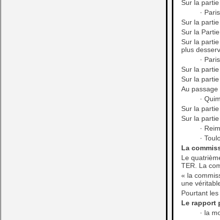
Sur la parti
· Par
Sur la parti
Sur la Parti
Sur la parti
plus desserv
· Pari
Sur la parti
Sur la parti
Au passage 
· Qui
Sur la parti
Sur la parti
· Reim
· Toul
La commissi
Le quatrième
TER. La comm
« la commiss
une véritabl
Pourtant les
Le rapport 
· la mo