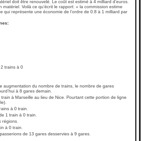
ériel doit être renouvelé. Le coût est estimé à 4 milliard d’euros.
n matériel. Voilà ce qu’écrit le rapport: « la commission estime
 ce qui représente une économie de l’ordre de 0.8 à 1 milliard par
nes:
2 trains à 0
ette augmentation du nombre de trains, le nombre de gares
ourd’hui à 8 gares demain.
rain à Marseille au lieu de Nice. Pourtant cette portion de ligne
le).
ins à 0 train.
 1 train à 0 train.
 régions.
n à 0 train.
 passerions de 13 gares desservies à 9 gares.