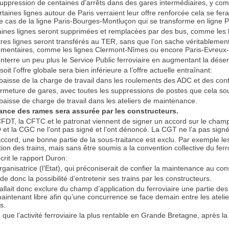
uppression de centaines d’arrêts dans des gares intermédiaires, y compri
ertaines lignes autour de Paris verraient leur offre renforcée cela se fer
le cas de la ligne Paris-Bourges-Montluçon qui se transforme en ligne 
aines lignes seront supprimées et remplacées par des bus, comme les
tres lignes seront transférés au TER, sans que l’on sache véritablement 
mentaires, comme les lignes Clermont-Nîmes ou encore Paris-Evreux-
nterre un peu plus le Service Public ferroviaire en augmentant la désert
soit l’offre globale sera bien inférieure a l’offre actuelle entraînant:
baisse de la charge de travail dans les roulements des ADC et des cont
ermeture de gares, avec toutes les suppressions de postes que cela so
baisse de charge de travail dans les ateliers de maintenance.
nce des rames sera assurée par les constructeurs.
FDT, la CFTC et le patronat viennent de signer un accord sur le champ d’
 et la CGC ne l’ont pas signé et l’ont dénoncé. La CGT ne l’a pas sign
ccord, une bonne partie de la sous-traitance est exclu. Par exemple le
tion des trains, mais sans être soumis a la convention collective du fer
crit le rapport Duron:
organisatrice (l’Etat), qui préconiserait de confier la maintenance au co
de donc la possibilité d’entretenir ses trains par les constructeurs.
fallait donc exclure du champ d’application du ferroviaire une partie des 
intenant libre afin qu’une concurrence se face demain entre les ateli
s.
r, que l’activité ferroviaire la plus rentable en Grande Bretagne, après l