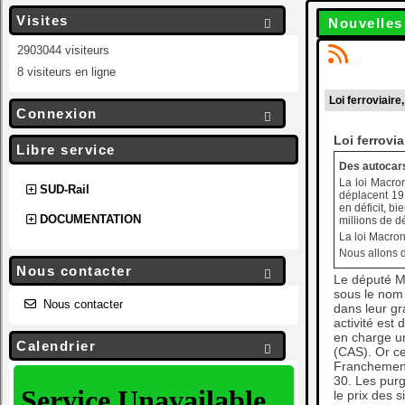
Visites
Nouvelles

2903044 visiteurs
8 visiteurs en ligne
Loi ferroviaire
Connexion

Loi ferrovi
Libre service
Des autocars
La loi Macro
SUD-Rail
déplacent 19.
en déficit, b
DOCUMENTATION
millions de dé
La loi Macron
Nous allons d
Nous contacter

Le député M
sous le nom 
Nous contacter
dans leur gr
activité est
en charge un
Calendrier

(CAS). Or ce
Franchement 
30. Les purg
le prix des 