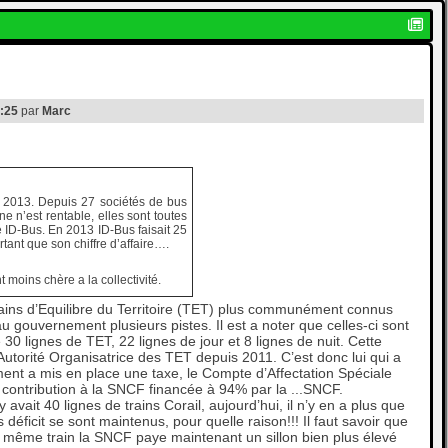
1:25
par
Marc
n 2013. Depuis 27 sociétés de bus
e n’est rentable, elles sont toutes
é ID-Bus. En 2013 ID-Bus faisait 25
ortant que son chiffre d’affaire….
 moins chère a la collectivité.
ins d’Equilibre du Territoire (TET) plus communément connus
 gouvernement plusieurs pistes. Il est a noter que celles-ci sont
0 lignes de TET, 22 lignes de jour et 8 lignes de nuit. Cette
l’Autorité Organisatrice des TET depuis 2011. C’est donc lui qui a
nt a mis en place une taxe, le Compte d’Affectation Spéciale
contribution à la SNCF financée à 94% par la ...SNCF.
avait 40 lignes de trains Corail, aujourd’hui, il n’y en a plus que
déficit se sont maintenus, pour quelle raison!!! Il faut savoir que
 le même train la SNCF paye maintenant un sillon bien plus élevé