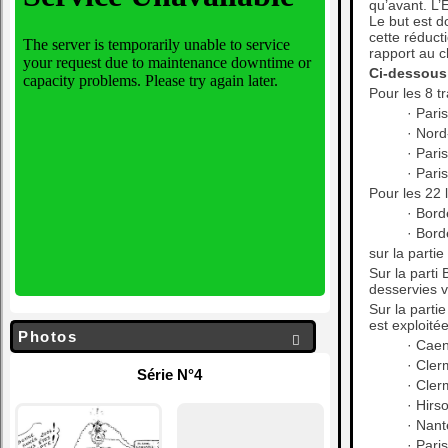
qu’avant. L’
Le but est d
cette réduct
rapport au ch
Ci-dessous 
Pour les 8 t
· Pari
· Nord
· Pari
· Pari
Pour les 22 
· Bord
· Bord
sur la parti
Sur la parti
desservies v
Sur la parti
est exploité
Photos

· Caen
· Cler
Série N°4
· Cler
· Hirs
· Nant
· Pari