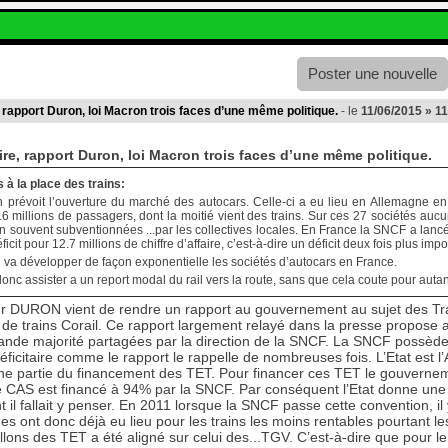
Poster une nouvelle
, rapport Duron, loi Macron trois faces d’une même politique.
- le
11/06/2015 » 1
aire, rapport Duron, loi Macron trois faces d’une même politique.
 à la place des trains:
n prévoit l’ouverture du marché des autocars. Celle-ci a eu lieu en Allemagne e
6 millions de passagers, dont la moitié vient des trains. Sur ces 27 sociétés aucun
ien souvent subventionnées ...par les collectives locales. En France la SNCF a lanc
ficit pour 12.7 millions de chiffre d’affaire, c’est-à-dire un déficit deux fois plus imp
 va développer de façon exponentielle les sociétés d’autocars en France.
onc assister a un report modal du rail vers la route, sans que cela coute pour autant
r DURON vient de rendre un rapport au gouvernement au sujet des Tra
de trains Corail. Ce rapport largement relayé dans la presse propose au
ande majorité partagées par la direction de la SNCF. La SNCF possède 3
 déficitaire comme le rapport le rappelle de nombreuses fois. L’Etat est 
e partie du financement des TET. Pour financer ces TET le gouverneme
 CAS est financé à 94% par la SNCF. Par conséquent l’Etat donne une 
il fallait y penser. En 2011 lorsque la SNCF passe cette convention, il y 
es ont donc déjà eu lieu pour les trains les moins rentables pourtant les 
sillons des TET a été aligné sur celui des...TGV. C’est-à-dire que pour