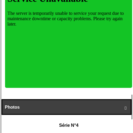
Photos

Série N°4