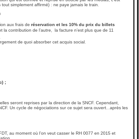
tout simplement affirmé) : ne paye jamais le train.
F
ion aux frais de
réservation et les 10% du prix du billets
t la contribution de l’autre, la facture n’est plus que de 11
e.
argement de quoi absorber cet acquis social.
) ;
lles seront reprises par la direction de la SNCF. Cependant,
SNCF. Un cycle de négociations sur ce sujet sera ouvert...après les
 CFDT, au moment où l’on veut casser le RH 0077 en 2015 et
ation.