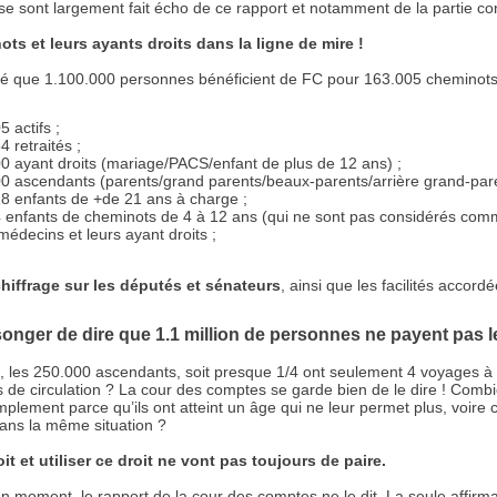
e sont largement fait écho de ce rapport et notamment de la partie c
ts et leurs ayants droits dans la ligne de mire !
qué que 1.100.000 personnes bénéficient de FC pour 163.005 cheminots e
 actifs ;
 retraités ;
0 ayant droits (mariage/PACS/enfant de plus de 12 ans) ;
0 ascendants (parents/grand parents/beaux-parents/arrière grand-pare
8 enfants de +de 21 ans à charge ;
 enfants de cheminots de 4 à 12 ans (qui ne sont pas considérés comme
médecins et leurs ayant droits ;
hiffrage sur les députés et sénateurs
, ainsi que les facilités accordé
songer de dire que 1.1 million de personnes ne payent pas l
, les 250.000 ascendants, soit presque 1/4 ont seulement 4 voyages à t
tés de circulation ? La cour des comptes se garde bien de le dire ! Com
implement parce qu’ils ont atteint un âge qui ne leur permet plus, voire 
dans la même situation ?
it et utiliser ce droit ne vont pas toujours de paire.
n moment, le rapport de la cour des comptes ne le dit. La seule affirma