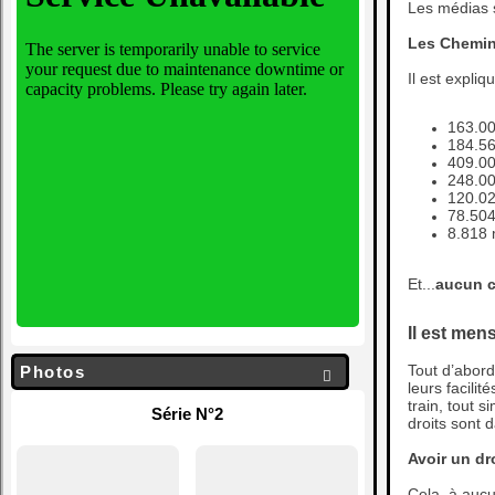
Les médias s
Les Chemino
Il est expli
163.005
184.564
409.00
248.00
120.02
78.504
8.818 
Et...
aucun c
Il est men
Tout d’abord
Photos

leurs facili
train, tout s
Série N°2
droits sont 
Avoir un dro
Cela, à aucu