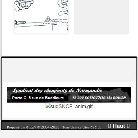


Haut

© 2004-2023
Propulsé par GuppY
Sous Licence Libre CeCILL