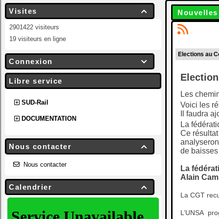
Visites

Nouvelles
2901422 visiteurs
19 visiteurs en ligne
Elections au C
Connexion

Election
Libre service
Les chemino
SUD-Rail
Voici les r
Il faudra aj
DOCUMENTATION
La fédérat
Ce résultat
analyseront
Nous contacter

de baisses 
Nous contacter
La fédérat
Alain Camb
Calendrier

La CGT recue
L’UNSA prog