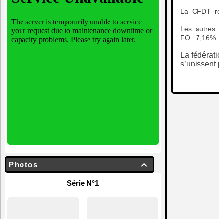
La CFDT rec
Les autres 
FO : 7,16%
La fédérati
s’unissent 
Photos

Série N°1