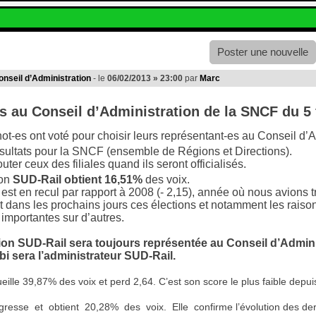
Poster une nouvelle
onseil d’Administration
- le
06/02/2013 » 23:00
par
Marc
s au Conseil d’Administration de la SNCF du 5 
t-es ont voté pour choisir leurs représentant-es au Conseil d’
ésultats pour la SNCF (ensemble de Régions et Directions).
outer ceux des filiales quand ils seront officialisés.
ion
SUD-Rail obtient 16,51%
des voix.
 est en recul par rapport à 2008 (- 2,15), année où nous avions 
 dans les prochains jours ces élections et notamment les raiso
importantes sur d’autres.
ion SUD-Rail sera toujours représentée au Conseil d’Admini
i sera l’administrateur SUD-Rail.
ille 39,87% des voix et perd 2,64. C’est son score le plus faible depu
resse et obtient 20,28% des voix. Elle confirme l’évolution des dern