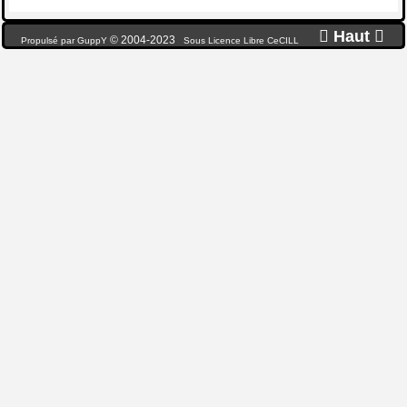

Haut

© 2004-2023
Propulsé par GuppY
Sous Licence Libre CeCILL