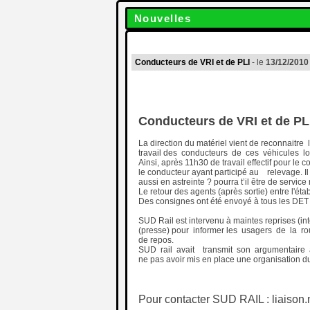
Nouvelles
Conducteurs de VRI et de PLI
- le
13/12/2010
Conducteurs de VRI et de PL
La direction du matériel vient de reconnait
travail des conducteurs de ces véhicules l
Ainsi, après 11h30 de travail effectif pour 
le conducteur ayant participé au relevage. Il n
aussi en astreinte ? pourra t’il être de servi
Le retour des agents (après sortie) entre l'éta
Des consignes ont été envoyé à tous les DET 
SUD Rail est intervenu à maintes reprises (int
(presse) pour informer les usagers de la ro
de repos.
SUD rail avait transmit son argumentaire a
ne pas avoir mis en place une organisation d
Pour contacter SUD RAIL : liaiso