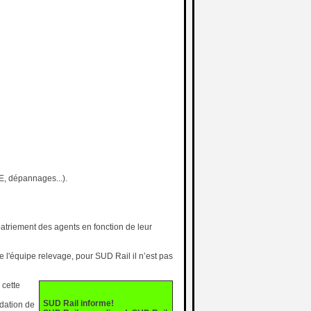
LE, dépannages...).
atriement des agents en fonction de leur
e l'équipe relevage, pour SUD Rail il n’est pas
 cette
SUD Rail informe!
idation de