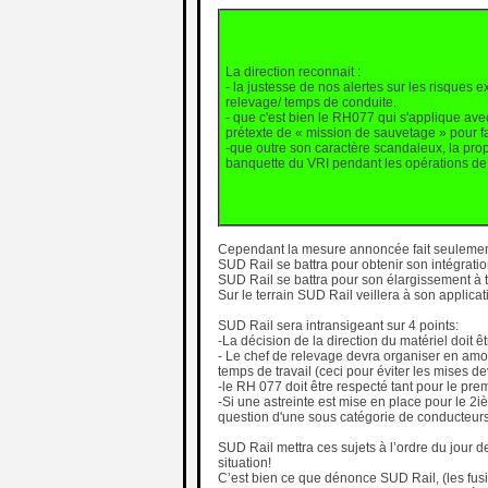
La direction reconnait :
- la justesse de nos alertes sur les risques e
relevage/ temps de conduite.
- que c'est bien le RH077 qui s'applique avec
prétexte de « mission de sauvetage » pour f
-que outre son caractère scandaleux, la prop
banquette du VRI pendant les opérations de 
Cependant la mesure annoncée fait seulement 
SUD Rail se battra pour obtenir son intégrati
SUD Rail se battra pour son élargissement à 
Sur le terrain SUD Rail veillera à son appli
SUD Rail sera intransigeant sur 4 points:
-La décision de la direction du matériel doit 
- Le chef de relevage devra organiser en amo
temps de travail (ceci pour éviter les mises de
-le RH 077 doit être respecté tant pour le pr
-Si une astreinte est mise en place pour le 2i
question d'une sous catégorie de conducteurs
SUD Rail mettra ces sujets à l’ordre du jour
situation!
C’est bien ce que dénonce SUD Rail, (les fusio