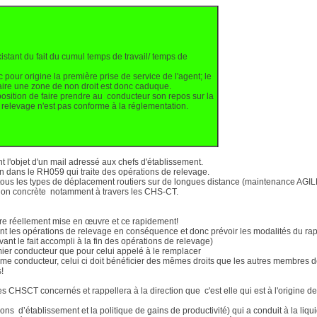
xistant du fait du cumul temps de travail/ temps de
 pour origine la première prise de service de l'agent; le
aire une zone de non droit est donc caduque.
osition de faire prendre au conducteur son repos sur la
relevage n'est pas conforme à la réglementation.
l'objet d'un mail adressé aux chefs d'établissement.
on dans le RH059 qui traite des opérations de relevage.
tous les types de déplacement routiers sur de longues distance (maintenance AGI
cation concrète notamment à travers les CHS-CT.
être réellement mise en œuvre et ce rapidement!
nt les opérations de relevage en conséquence et donc prévoir les modalités du rap
vant le fait accompli à la fin des opérations de relevage)
emier conducteur que pour celui appelé à le remplacer
ème conducteur, celui ci doit bénéficier des mêmes droits que les autres membres d
!
 des CHSCT concernés et rappellera à la direction que
c'est elle qui est à l'origine de
ns d’établissement et la politique de gains de productivité) qui a conduit à la liqu