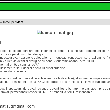
 » 16:51
par
Marc
I
re le bien fondé de notre argumentation et de prendre des mesures concernant le
ors des opérations de relevage.
le conducteur ayant assuré le trajet aller, un nouveau conducteur sera acheminé 
’y a rien de défini sur l'origine du conducteur remplaçant ( sera-t-il lui
ce normal et être commandé?..)
blissement et leur domicile sera lui aussi organisé.
allant dans ce sens.
erventions et courrier à différents niveau de la direction), allant même jusqu’à men
ute que des agents de la SNCF conduisent des camions sur la voie publique ave
ux inspecteurs du travail puisque devant les tribunaux, ne pas avoir pris de 
u travail permettant le respect du RH077 rendait la SNCF responsable.
n.mat.sud@gmail.com