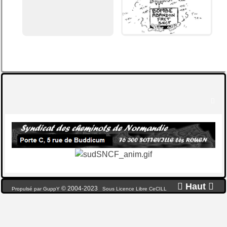


Haut

© 2004-2023
Propulsé par GuppY
Sous Licence Libre CeCILL