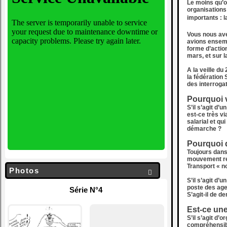
Le moins qu’on
organisations
importants : l
Vous nous ave
avions ensem
forme d’action
mars, et sur l
A la veille d
la fédération
des interrogat
Pourquoi v
S’il s’agit d’
est-ce très v
salarial et qu
démarche ?
Pourquoi d
Toujours dans
mouvement rec
Transport « no
Photos

S’il s’agit d
poste des age
Série N°4
S’agit-il de d
Est-ce une
S’il s’agit d’
compréhensib