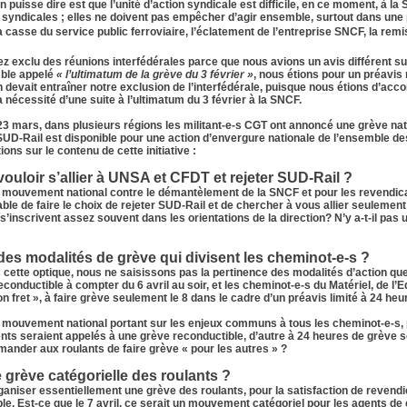
 puisse dire est que l’unité d’action syndicale est difficile, en ce moment, à la 
 syndicales ; elles ne doivent pas empêcher d’agir ensemble, surtout dans u
a casse du service public ferroviaire, l’éclatement de l’entreprise SNCF, la remis
z exclu des réunions interfédérales parce que nous avions un avis différent su
ble appelé
« l’ultimatum de la grève du 3 février »
, nous étions pour un préavis
 devait entraîner notre exclusion de l’interfédérale, puisque nous étions d’accor
a nécessité d’une suite à l’ultimatum du 3 février à la SNCF.
u 23 mars, dans plusieurs régions les militant-e-s CGT ont annoncé une grève nat
 SUD-Rail est disponible pour une action d’envergure nationale de l’ensemble d
ions sur le contenu de cette initiative :
ouloir s’allier à UNSA et CFDT et rejeter SUD-Rail ?
un mouvement national contre le démantèlement de la SNCF et pour les revendicat
iable de faire le choix de rejeter SUD-Rail et de chercher à vous allier seulem
i s’inscrivent assez souvent dans les orientations de la direction?
N’y a-t-il pas 
es modalités de grève qui divisent les cheminot-e-s ?
 cette optique, nous ne saisissons pas la pertinence des modalités d’action qu
onductible à compter du 6 avril au soir, et les cheminot-e-s du Matériel, de l
n fret », à faire grève seulement le 8 dans le cadre d’un préavis limité à 24 heu
’un mouvement national portant sur les enjeux communs à tous les cheminot-e-s,
nts seraient appelés à une grève reconductible, d’autre à 24 heures de grève 
emander aux roulants de faire grève « pour les autres » ?
 grève catégorielle des roulants ?
organiser essentiellement une grève des roulants, pour la satisfaction de revendic
le.
Est-ce que le 7 avril, ce serait un mouvement catégoriel pour les agents de c