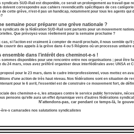
s syndicats SUD-Rail est disponible, ce serait un prolongement au travail que
s doivent correspondre aux cahiers revendicatifs spécifiques de ces catégori
 de cette grève, n’est-il pas un handicap, notamment pour tous les agents qui d
e?
ne semaine pour préparer une grève nationale ?
s syndicats de la fédération SUD-Rail sont partants pour un mouvement nation
orielles. Que prévoyez-vous réellement pour la semaine prochaine ?
 cas, si l’action est vraiment à compter de mardi prochain, il nous semble qu’
de couvrir des appels à la grève dans 4 ou 5 Régions où un processus unitaire
s ensemble dans l’intérêt des cheminot-e-s !
s sommes disponibles pour une rencontre entre nos organisations ; peut être faut
le du 24 mars, vous avez préféré organiser deux interfédérales avec UNSA et CF
proposé pour le 23 mars, dans le cadre interprofessionnel, vous mettez en avant 
itions d’une action de très haut niveau.
Nos fédérations sont en situation de res
ntenant pour le 6 avril, l’essentiel est de construire ce mouvement fort, de défini
ociale des cheminot-e-s, les attaques contre le service public ferroviaire, néce
nous pensons qu’elle aura un effet dynamique vers d’autres fédérations syndica
N’attendons-pas, car pendant ce temps-là, le gouver
ère-s camarades nos salutations syndicalistes