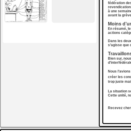
fédération de
revendication
à une semaine
avant la grèv
Moins d’u
En résumé, le
actions catég
Dans les deux
s’agisse que 
Travaillon
Bien sur, nou
d’interfédéra
Nous l’avions 
créer les cond
trop juste mai
La situation s
Cette unité, 
Recevez cher-