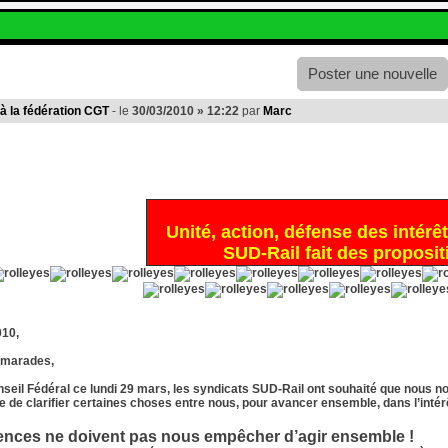
Poster une nouvelle
 à la fédération CGT
- le
30/03/2010 » 12:22
par
Marc
Unité, action, défense des intérê
SUD-Rail fait des proposit
010,
amarades,
seil Fédéral ce lundi 29 mars, les syndicats SUD-Rail ont souhaité que nous no
e de clarifier certaines choses entre nous, pour avancer ensemble, dans l’intér
rences ne doivent pas nous empêcher d’agir ensemble !