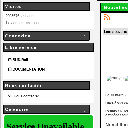
Visites
Nouvelles

2903676 visiteurs
17 visiteurs en ligne
Lettre ouverte
Connexion

Libre service
SUD-Rail
DOCUMENTATION
Nous contacter

Le 30 mars 2
Nous contacter
Cher-ère-s c
Calendrier

Réunis en Con
est nécessair
Nos diffé