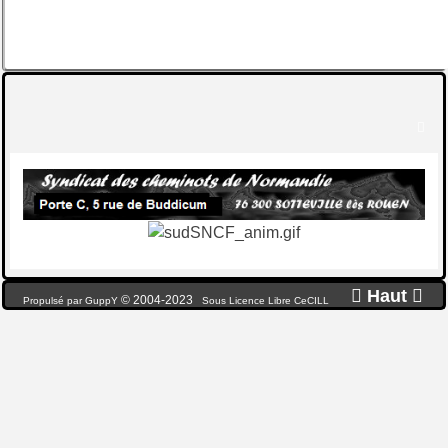


Haut

© 2004-2023
Propulsé par GuppY
Sous Licence Libre CeCILL