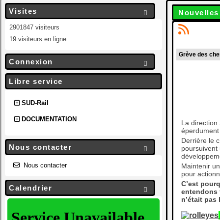
Visites
Nouvelles

2901847 visiteurs
19 visiteurs en ligne
Grève des chem
Connexion

Libre service
SUD-Rail
DOCUMENTATION
La direction
éperdument d
Derrière le 
Nous contacter
poursuivent 

développemen
Nous contacter
Maintenir un
pour actionn
C’est pourq
Calendrier

entendons f
n’était pas