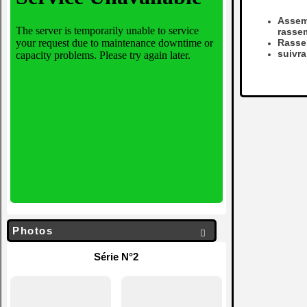
Assemb
rasse
Rassem
suivra
Photos

Série N°2