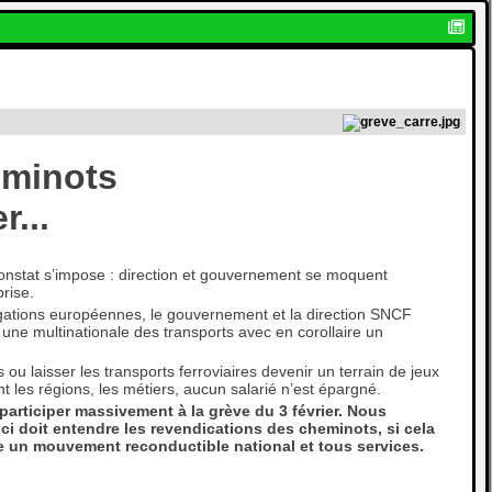
eminots
r...
constat s’impose : direction et gouvernement se moquent
rise.
igations européennes, le gouvernement et la direction SNCF
s une multinationale des transports avec en corollaire un
 ou laisser les transports ferroviaires devenir un terrain de jeux
nt les régions, les métiers, aucun salarié n’est épargné.
participer massivement à la grève du 3 février. Nous
-ci doit entendre les revendications des cheminots, si cela
ire un mouvement reconductible national et tous services.