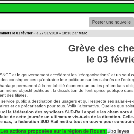
Poster une nouvelle
inots le 03 février
- le
27/01/2010 » 18:10
par
Marc
Grève des ch
le 03 févrie
 SNCF et le gouvernement accélèrent les "réorganisations" et un seul 
es conséquences qu’entraîne leur politique sur les salariés de l’entrep
chantage permanent à la rentabilité économique ou les prétendues obl
un même objectif politique : la dissolution de l’entreprise publique dan
t des filiales.
 service public à destination des usagers et qui respecte ses salarié-e-s
aires et de précarisation pour tous. Voilà l’alternative. Quelles que soie
uoi la fédération des syndicats SUD-Rail appelle les cheminots à 
aire de cette journée un ultimatum vis-à-vis de la direction. Celle
 le cas, la fédération SUD-Rail mettra tout en œuvre pour constru
Les actions proposées sur la région de Rouen: