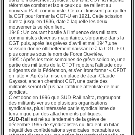
réformiste combat et isole ceux qui se rallient au
nouveau Parti communiste. Ceux-ci finissent par quitter
la CGT pour former la CGT-U en 1921. Cette scission
durera jusqu'en 1936, date à laquelle les deux
mouvements se réunifient.
1948 : Un courant hostile à l'influence des militants
communistes devenus majoritaires, s'organise dans la
CGT, puis, après les grèves d'avril et mai 1947,une
scission donne officiellement naissance à la CGT- F.O.,
plus connue sous le nom de Force Ouvrière.
1995 : Après les trois semaines de grève solidaire, une
partie des militants de la CFDT rejettera l'attitude des
dirigeants de la Fédération, et s’en iront former « CFDT
en lutte ». Après la mise en place de Jean-Claude
Gayssot, ancien cheminot CGT, une partie des
militants seront déçus par l'attitude attentiste de leur
syndicat.
C'est donc en 1996 que SUD-Rail naîtra, regroupant
des militants venus de plusieurs organisations
syndicales, plus intéressés par le syndicalisme de
terrain que par des attachements politiques.
SUD-Rail
est né au lendemain de la grève de
décembre 1995 de syndicalistes qui tiraient un bilan
négatif des confédérations syndicales incapables ou