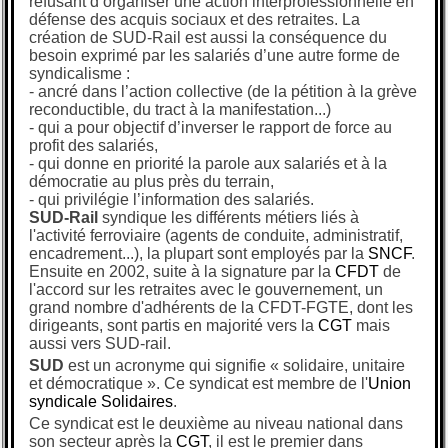
refusant d’organiser une action interprofessionnelle en
défense des acquis sociaux et des retraites. La
création de SUD-Rail est aussi la conséquence du
besoin exprimé par les salariés d’une autre forme de
syndicalisme :
- ancré dans l’action collective (de la pétition à la grève
reconductible, du tract à la manifestation...)
- qui a pour objectif d’inverser le rapport de force au
profit des salariés,
- qui donne en priorité la parole aux salariés et à la
démocratie au plus près du terrain,
- qui privilégie l’information des salariés.
SUD-Rail
syndique les différents métiers liés à
l'activité ferroviaire (agents de conduite, administratif,
encadrement...), la plupart sont employés par la
SNCF
.
Ensuite en 2002, suite à la signature par la
CFDT
de
l'accord sur les retraites avec le gouvernement, un
grand nombre d'adhérents de la CFDT-FGTE, dont les
dirigeants, sont partis en majorité vers la
CGT
mais
aussi vers SUD-rail.
SUD
est un acronyme qui signifie « solidaire, unitaire
et démocratique ». Ce syndicat est membre de l'
Union
syndicale Solidaires
.
Ce syndicat est le deuxième au niveau national dans
son secteur après la
CGT
, il est le premier dans