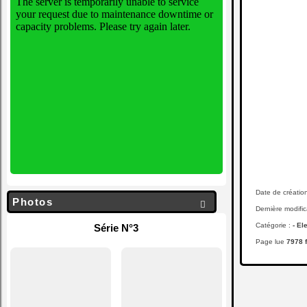
Date de créatio
Photos

Dernière modific
Catégorie :
- El
Série N°3
Page lue
7978 f