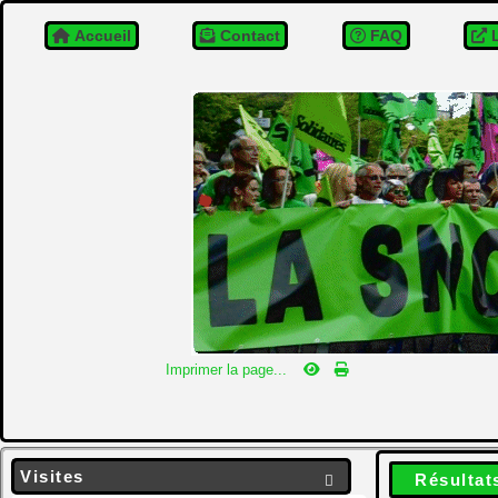
Accueil
Contact
FAQ
L
Imprimer la page...
Visites
Résultat
