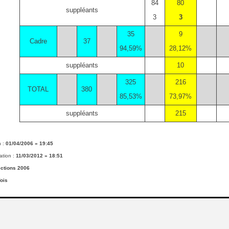
84
80
suppléants
3
3
35
9
Cadre
37
94,59%
28,12%
suppléants
10
325
216
TOTAL
380
85,53%
73,97%
suppléants
215
n :
01/04/2006 » 19:45
ation :
11/03/2012 » 18:51
ections 2006
ois