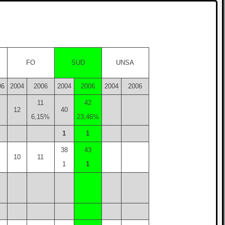
FO
SUD
UNSA
06
2004
2006
2004
2006
2004
2006
11
42
12
40
6,15%
23,46%
1
1
38
43
10
11
1
1