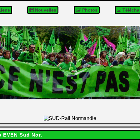
iens
Nouvelles
Photos
Télécha
s EVEN Sud Nor.