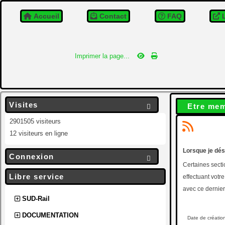
Accueil
Contact
FAQ
L
Imprimer la page...
Visites
Etre me

2901505 visiteurs
12 visiteurs en ligne
Lorsque je dés
Connexion

Certaines secti
Libre service
effectuant votr
avec ce dernier 
SUD-Rail
DOCUMENTATION
Date de créatio