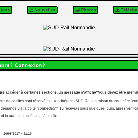
iens
Nouvelles
Photos
Télécha
mbre? Connexion?
ire accéder à certaines sections, un message s'affiche"Vous devez être memb
ons de ce sites sont réservées aux adhérents SUD-Rail en raison du caractère "con
e demande via la boite "connection". Tu recevras sous quelques jours, après vérifi
et tu auras un accès total à ce site.
n :
16/09/2017 » 11:15