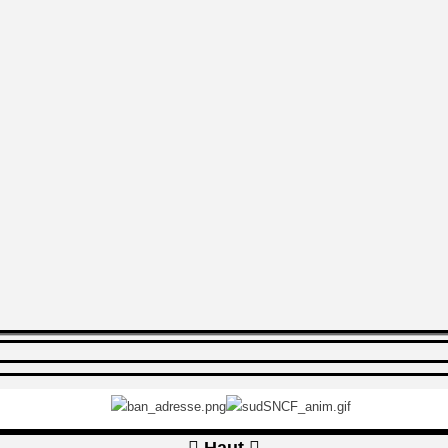

Haut
