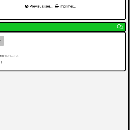
Prévisualiser...
Imprimer...
e
commentaire.
 !