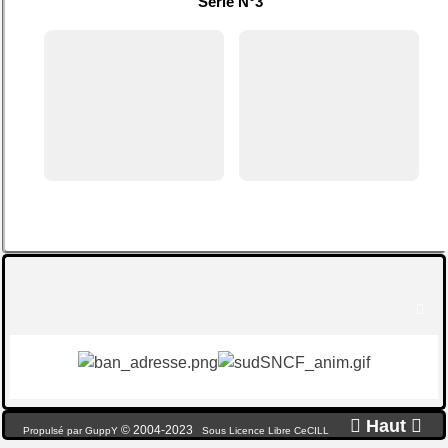
Série N°3


Haut

© 2004-2023
Propulsé par GuppY
Sous Licence Libre CeCILL